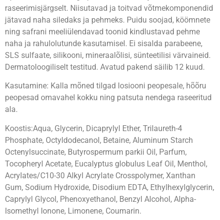
raseerimisjärgselt. Niisutavad ja toitvad võtmekomponendid
jätavad naha siledaks ja pehmeks. Puidu soojad, köömnete
ning safrani meeliülendavad toonid kindlustavad pehme
naha ja rahulolutunde kasutamisel. Ei sisalda parabeene,
SLS sulfaate, silikooni, mineraalõlisi, sünteetilisi värvaineid.
Dermatoloogiliselt testitud. Avatud pakend säilib 12 kuud.
Kasutamine: Kalla mõned tilgad losiooni peopesale, hõõru
peopesad omavahel kokku ning patsuta nendega raseeritud
ala.
Koostis:Aqua, Glycerin, Dicaprylyl Ether, Trilaureth-4
Phosphate, Octyldodecanol, Betaine, Aluminum Starch
Octenylsuccinate, Butyrospermum parkii Oil, Parfum,
Tocopheryl Acetate, Eucalyptus globulus Leaf Oil, Menthol,
Acrylates/C10-30 Alkyl Acrylate Crosspolymer, Xanthan
Gum, Sodium Hydroxide, Disodium EDTA, Ethylhexylglycerin,
Caprylyl Glycol, Phenoxyethanol, Benzyl Alcohol, Alpha-
Isomethyl Ionone, Limonene, Coumarin.