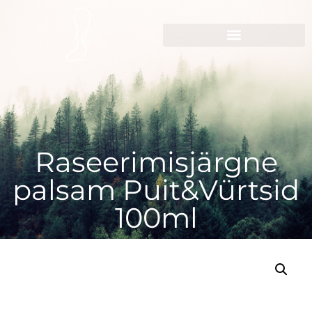
Raseerimisjärgne
palsam Puit&Vürtsid
100ml